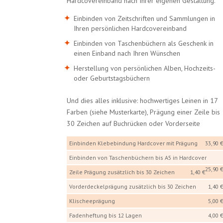
Hardcovereinband nach Ihrer eigenen Gestaltung.
Einbinden von Zeitschriften und Sammlungen in
Ihren persönlichen Hardcovereinband
Einbinden von Taschenbüchern als Geschenk in
einen Einband nach Ihren Wünschen
Herstellung von persönlichen Alben, Hochzeits-
oder Geburtstagsbüchern
Und dies alles inklusive: hochwertiges Leinen in 17
Farben (siehe Musterkarte), Prägung einer Zeile bis
30 Zeichen auf Buchrücken oder Vorderseite
Einbinden Klebebindung Hardcover mit Prägung
33,90 
Einbinden von Taschenbüchern bis A5 in Hardcover
25,90 
Zeile Prägung zusätzlich bis 30 Zeichen
1,40 €
Vorderdeckelprägung zusätzlich bis 30 Zeichen
1,40 
Klischeeprägung
5,00 
Fadenheftung bis 12 Lagen
4,00 