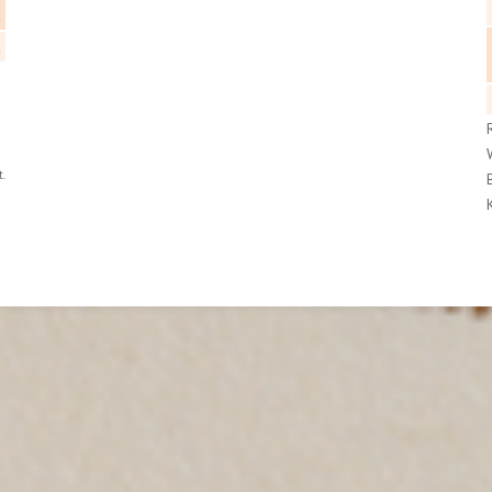
€
€
t.