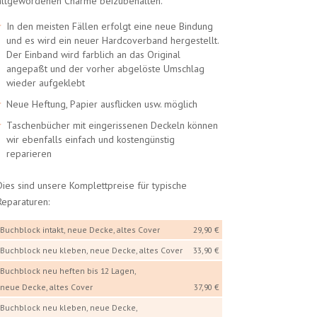
altgewordenen Charme beizubehalten.
In den meisten Fällen erfolgt eine neue Bindung
und es wird ein neuer Hardcoverband hergestellt.
Der Einband wird farblich an das Original
angepaßt und der vorher abgelöste Umschlag
wieder aufgeklebt
Neue Heftung, Papier ausflicken usw. möglich
Taschenbücher mit eingerissenen Deckeln können
wir ebenfalls einfach und kostengünstig
reparieren
Dies sind unsere Komplettpreise für typische
Reparaturen:
Buchblock intakt, neue Decke, altes Cover
29,90 €
Buchblock neu kleben, neue Decke, altes Cover
33,90 €
Buchblock neu heften bis 12 Lagen,
neue Decke, altes Cover
37,90 €
Buchblock neu kleben, neue Decke,