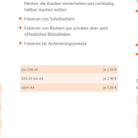
Medien, die Kunden werterhalten und nachhaltig
haltbar machen wollen
Foliieren von Schulbüchern
Foliieren von Büchern aus privaten aber auch
öffentlichen Bibliotheken
Foliieren für Archivierungszwecke
bis DIN A5
je 2,50 €
DIN A5 bis A4
je 2,90 €
über A4
je 3,30 €
€
€
€
€
€