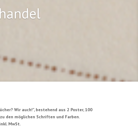
hhandel
ücher? Wir auch!”, bestehend aus 2 Poster, 100
h zu den möglichen Schriften und Farben.
nkl. MwSt.