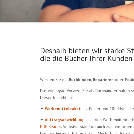
Deshalb bieten wir starke S
die die Bücher Ihrer Kunden
Werden Sie mit
Buchbinden
,
Reparieren
oder
Foli
Das wichtigste Vorweg. Sie als Buchhändler haben so
Dieser besteht aus:
✦
Werbemittelpaket
– 2 Poster und 100 Flyer die
✦
Auftragsabwicklung
– zu den Werbemitteln erha
PDF Reader
. Selbstverständlich auch zum einfachen
Darüber hinaus erhalten Sie ein Musterbuch für die 