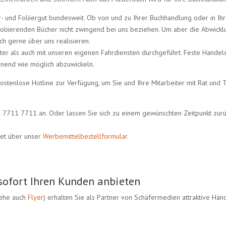
ur- und Foliiergut bundesweit. Ob von und zu Ihrer Buchhandlung oder in 
 foliierenden Bücher nicht zwingend bei uns beziehen. Um aber die Abwickl
ch gerne über uns realisieren.
ster als auch mit unseren eigenen Fahrdiensten durchgeführt. Feste Handel
nend wie möglich abzuwickeln.
ostenlose Hotline zur Verfügung, um Sie und Ihre Mitarbeiter mit Rat und
7711 7711 an. Oder lassen Sie sich zu einem gewünschten Zeitpunkt zurüc
ket über unser
Werbemittelbestellformular
.
sofort Ihren Kunden anbieten
iehe auch
Flyer
) erhalten Sie als Partner von Schäfermedien attraktive Hän